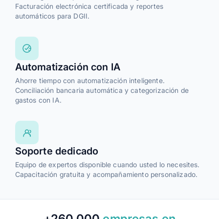
Facturación electrónica certificada y reportes
Facturación electrónica
automáticos para DGII.
Facturas recurrentes
Automatización con IA
Notas de crédito
Ahorre tiempo con automatización inteligente.
Conciliación bancaria automática y categorización de
gastos con IA.
Notas de débito
Soporte dedicado
Personalización de PDF
Equipo de expertos disponible cuando usted lo necesites.
1
3
5
Capacitación gratuita y acompañamiento personalizado.
Remisiones
+260.000
empresas en