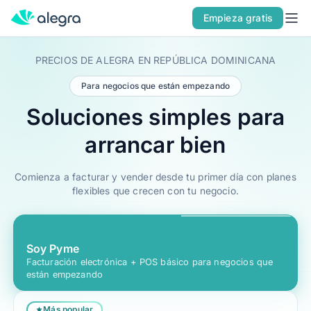
Inicio
Empieza gratis
Soluciones
PRECIOS DE ALEGRA EN REPÚBLICA DOMINICANA
POR TIPO DE EMPRESA
Para negocios que están empezando
Soy Pyme
Soluciones simples para
Soy Contador
arrancar bien
Alegra ERP
POR PRODUCTO
Comienza a facturar y vender desde tu primer día con planes
flexibles que crecen con tu negocio.
Facturación Electrónica
ERP
POS
Soy Pyme
Facturación electrónica + POS básico para negocios que
Nómina
están empezando
LO NUEVO DE ALEGRA
Más popular