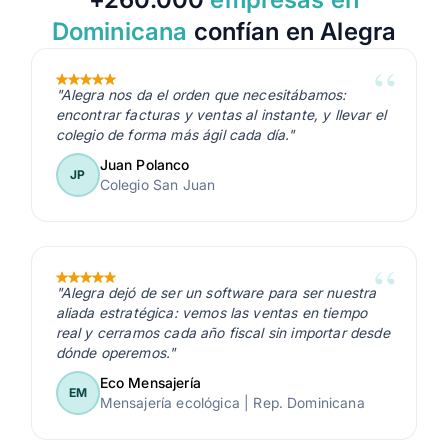
Vendedores
Dominicana
confían en Alegra
Cobros y Pagos
"Alegra nos da el orden que necesitábamos:
encontrar facturas y ventas al instante, y llevar el
colegio de forma más ágil cada día."
Pagos recibidos
Clientes y Ventas
Juan Polanco
JP
Colegio San Juan
Asistente de cobros inteligentes
Bancos y Finanzas
Transacciones
Inventarios
Clientes
"Alegra dejó de ser un software para ser nuestra
Actualización masiva de items
aliada estratégica: vemos las ventas en tiempo
Contabilidad y Reportes
Multimoneda
real y cerramos cada año fiscal sin importar desde
Integración por Whatsapp
dónde operemos."
Compartir Reportes
Integraciones y API
Eco Mensajería
Bodegas
EM
Mensajería ecológica | Rep. Dominicana
Portal Cliente
1
1
1
API
Usuarios y Permisos
Personalizar reportes