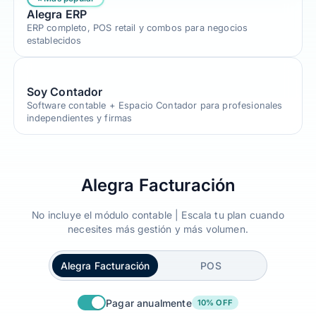
Conoce Alegra MCP
Alegra ERP
ERP completo, POS retail y combos para negocios
Planes
establecidos
Contacto
Soy Contador
Software contable + Espacio Contador para profesionales
Ingresa
independientes y firmas
Alegra Facturación
No incluye el módulo contable | Escala tu plan cuando
necesites más gestión y más volumen.
Alegra Facturación
POS
Pagar anualmente
10% OFF