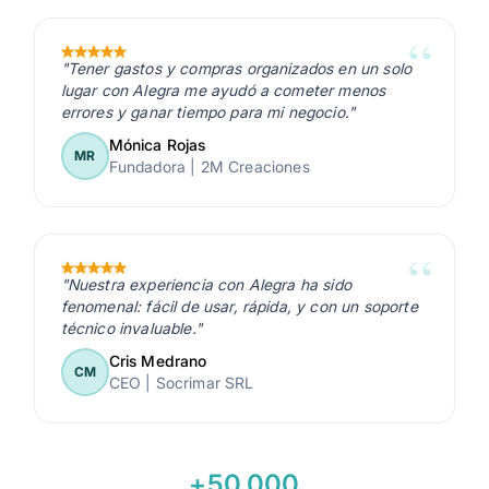
Items
Archivos
Solicitud de actualización de contactos
Integración Zapier
"Tener gastos y compras organizados en un solo
Reporte ventas
100
250
500
lugar con Alegra me ayudó a cometer menos
errores y ganar tiempo para mi negocio."
Administrador
Listas de precio
Mónica Rojas
Reporte cuentas por cobrar
MR
Fundadora | 2M Creaciones
Contador
Reporte cuentas por pagar
Asistente
"Nuestra experiencia con Alegra ha sido
fenomenal: fácil de usar, rápida, y con un soporte
técnico invaluable."
Cris Medrano
Vendedor
CM
CEO | Socrimar SRL
Roles predefinidos de usuarios
+50.000