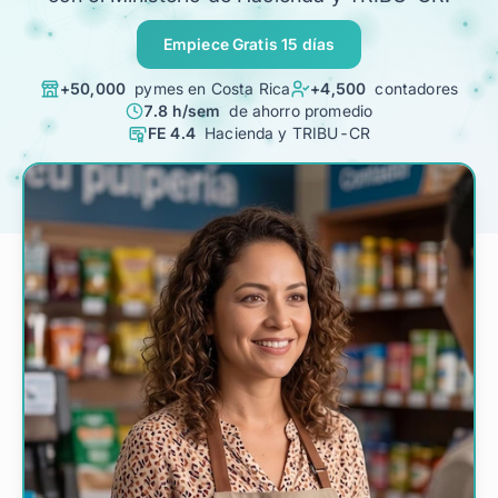
Planes
Empiece Gratis 15 días
Contacto
+50,000
pymes en Costa Rica
+4,500
contadores
7.8 h/sem
de ahorro promedio
Soy Contador
FE 4.4
Hacienda y TRIBU-CR
Ingrese