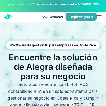
¿Desea saber más? Llámenos sin compromiso al 📞 506 4002 3316
Inicio
Soluciones
Soy Contador
Empiece gratis
POR TIPO DE EMPRESA
Soy Pyme
Soy Contador
Software de gestión #1 para empresas en Costa Rica
Alegra ERP
Encuentre
la
solución
POR PRODUCTO
de
Alegra
diseñada
ERP
para
su
negocio
Facturación Electrónica
POS
Facturación electrónica FE 4.4, POS,
contabilidad e IA en un solo ecosistema para
LO NUEVO DE ALEGRA
gestionar su negocio en Costa Rica y cumplir
Conoce Alegra MCP
con el Ministerio de Hacienda y TRIBU-CR.