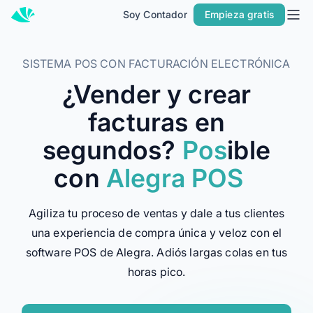
Soy Contador
Empieza gratis
Inicio
Precios
SISTEMA POS CON FACTURACIÓN ELECTRÓNICA
Contacto
¿Vender y crear
Soy Contador
facturas en
Soluciones
segundos?
Pos
ible
con
Alegra POS
MÁS SOLUCIONES PARA TU NEGOCIO
Facturación
Agiliza tu proceso de ventas y dale a tus clientes
Contabilidad
una experiencia de compra única y veloz con el
POS
software POS de Alegra. Adiós largas colas en tus
PARA CONTADORES
horas pico.
Alegra para Contadores