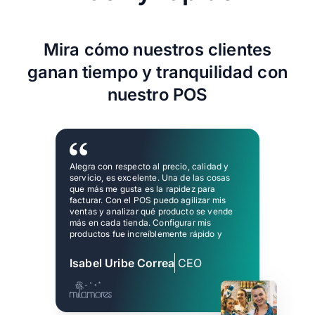
Mira cómo nuestros clientes
ganan tiempo y tranquilidad con
nuestro POS
Alegra con respecto al precio, calidad y
servicio, es excelente. Una de las cosas
que más me gusta es la rapidez para
facturar. Con el POS puedo agilizar mis
ventas y analizar qué producto se vende
más en cada tienda. Configurar mis
productos fue increíblemente rápido y
amigable, tengo el control de todo.
Isabel Uribe Correa
CEO