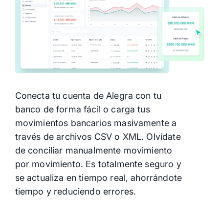
Libera 8 horas/mes: de conciliación
manual a análisis real de flujos
Reconcilia sin errores: ajuste
automático de diferencias + tasa de
cambio inteligente
Ver menos
Empieza gratis
Conecta tu cuenta de Alegra con tu
banco de forma fácil o carga tus
movimientos bancarios masivamente a
través de archivos CSV o XML. Olvídate
de conciliar manualmente movimiento
por movimiento. Es totalmente seguro y
se actualiza en tiempo real, ahorrándote
tiempo y reduciendo errores.