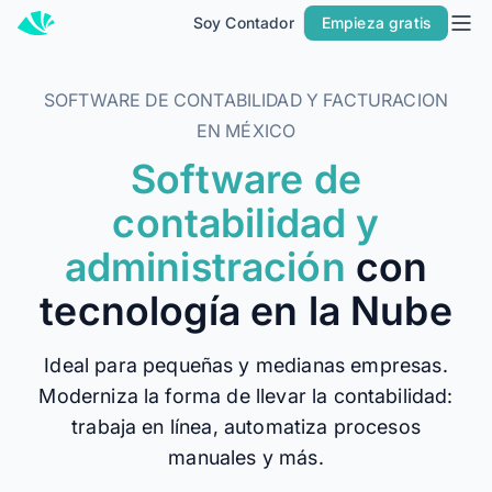
Soy Contador
Empieza gratis
Inicio
Precios
SOFTWARE DE CONTABILIDAD Y FACTURACION
Contacto
EN MÉXICO
Software de
Soy Contador
contabilidad y
Soluciones
administración
con
MÁS SOLUCIONES PARA TU NEGOCIO
tecnología en la Nube
Alegra Facturación
Contabilidad y Facturación
Ideal para pequeñas y medianas empresas.
POS
Moderniza la forma de llevar la contabilidad:
PARA CONTADORES
trabaja en línea, automatiza procesos
Alegra para Contadores
manuales y más.