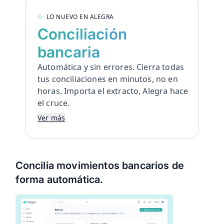
LO NUEVO EN ALEGRA
Conciliación
bancaria
Automática y sin errores. Cierra todas
tus conciliaciones en minutos, no en
horas. Importa el extracto, Alegra hace
el cruce.
Conciliación Bancaria:
Ver más
automática y sin errores
Cierra todas tus conciliaciones en
Concilia movimientos bancarios de
minutos, no en horas. Importa el
forma automática.
extracto, Alegra hace el cruce.
Importa el extracto en segundos:
Alegra mapea, valida e importa
automáticamente