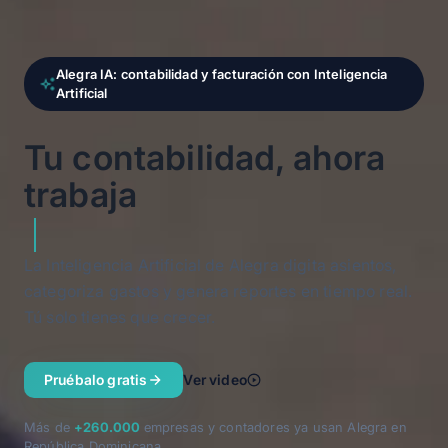
Alegra IA: contabilidad y facturación con Inteligencia
Artificial
Tu contabilidad, ahora
trabaja
automática
La Inteligencia Artificial de Alegra digita asientos,
categoriza gastos y genera reportes en tiempo real.
Tú solo tienes que crecer.
Pruébalo gratis
Ver video
Más de
+260.000
empresas y contadores ya usan Alegra en
República Dominicana