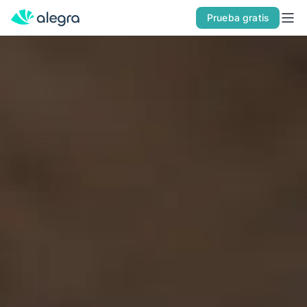
Inicio
Prueba gratis
Soluciones
POR TIPO DE EMPRESA
Soy Pyme
Soy Contador
Alegra ERP
POR PRODUCTO
Facturación Electrónica
ERP
POS
Nómina
LO NUEVO DE ALEGRA