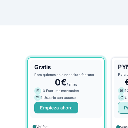
PY
Gratis
Para 
Para quienes solo necesitan facturar
0€
/ mes
1
10 Facturas mensuales
2
1 Usuario con acceso
Empieza ahora
P
Verifactu
Veri