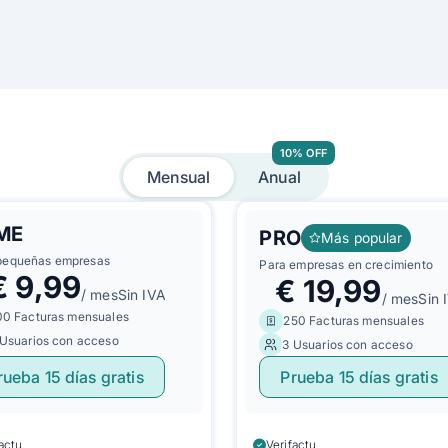
10% OFF
Mensual
Anual
ME
PRO
Más popular
pequeñas empresas
Para empresas en crecimiento
€
9,99
€
19,99
/ mes
Sin IVA
/ mes
Sin 
00 Facturas mensuales
250 Facturas mensuales
 Usuarios con acceso
3 Usuarios con acceso
rueba 15 días gratis
Prueba 15 días gratis
factu
Verifactu