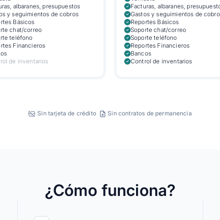
uras, albaranes, presupuestos
Facturas, albaranes, presupuest
os y seguimientos de cobros
Gastos y seguimientos de cobro
rtes Básicos
Reportes Básicos
rte chat/correo
Soporte chat/correo
rte teléfono
Soporte teléfono
rtes Financieros
Reportes Financieros
os
Bancos
rol de inventarios
Control de inventarios
Sin tarjeta de crédito
Sin contratos de permanencia
¿Cómo funciona?