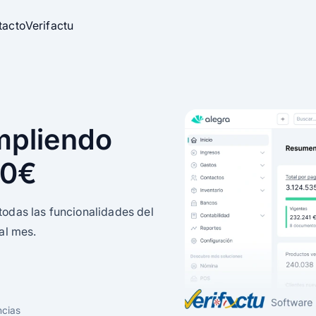
tacto
Verifactu
stock
mpliendo
 0€
clic
todas las funcionalidades del
al mes.
ectivo
skadi
ncias