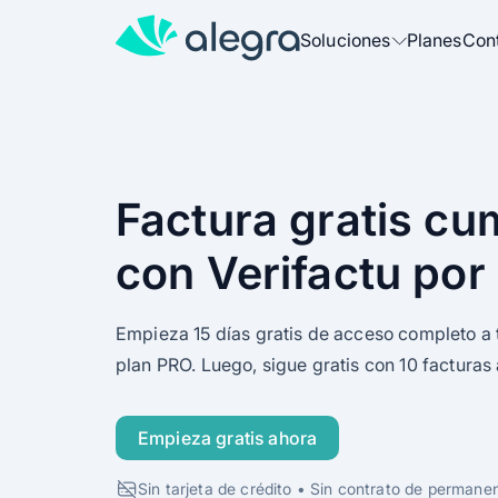
Soluciones
Planes
Con
Más soluciones para tu negocio
Gestión
Factura, administra y gestiona tu 
Factura gratis cu
con Verifactu por
Facturación
Factura electrónicamente con un 
Empieza 15 días gratis de acceso completo a 
TPV
plan PRO. Luego, sigue gratis con 10 facturas 
Agiliza tus ventas y controla tu ef
Empieza gratis ahora
TicketBAI
Factura según la normativa en Eu
Sin tarjeta de crédito • Sin contrato de permane