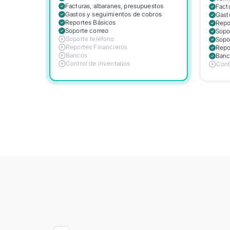
Facturas, albaranes, presupuestos
Fact
Gastos y seguimientos de cobros
Gast
Reportes Básicos
Repo
Soporte correo
Sopo
Soporte teléfono
Sopo
Reportes Financieros
Repo
Bancos
Banc
Control de inventarios
Cont