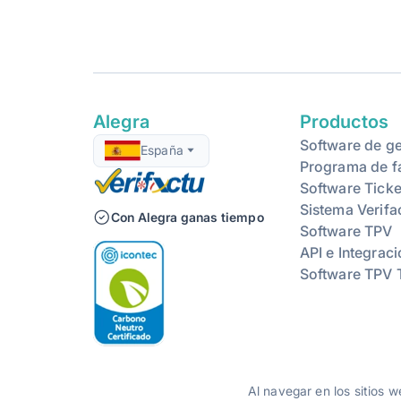
Alegra
Productos
Software de ge
España
Programa de f
Software Ticke
Sistema Verifa
Con Alegra ganas tiempo
Software TPV
API e Integrac
Software TPV 
Al navegar en los sitios 