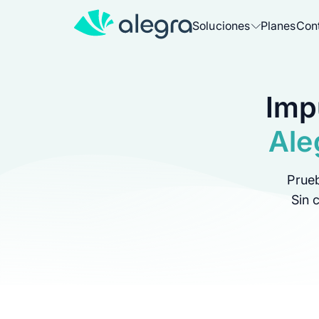
Soluciones
Planes
Con
Más soluciones para tu negocio
Imp
Facturación
Emite facturas electrónicas con un
Ale
Contabilidad
Prueb
Contabiliza, factura y genera repo
Sin 
Punto de venta
Vende fácil y organiza tu inventar