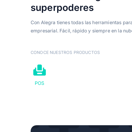
superpoderes
Portal Cliente
Con Alegra tienes todas las herramientas pa
Editar notificaciones de
empresarial. Fácil, rápido y siempre en la nub
vencimientos
Ordenes de compra
CONOCE NUESTROS PRODUCTOS
Personalizar reportes
POS
Multimoneda
Pagos en Linea
Remisiones