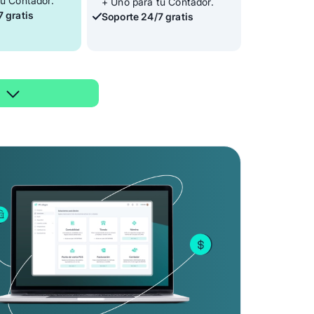
tu Contador.
+ Uno para tu Contador.
 gratis
Soporte 24/7 gratis
ndado 🔥
PLUS
S/
Mensual
S/
99.00
Mensual
Solo
199.00
n
facturación
a gratis
Prueba gratis