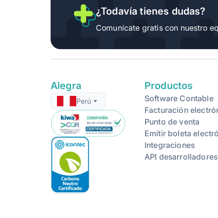
¿Todavía tienes dudas?
Roles predefinidos de
usuarios
Comunícate gratis con nuestro eq
Solicitud de actualización de
contactos
Alegra
Productos
Funciones de Inventario
Software Contable
Perú
Facturación electró
Punto de venta
Actualización masiva de
Emitir boleta electr
items
Integraciones
API desarrolladores
Integraciones