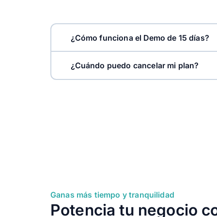
Cotizaciones
¿Cómo funciona el Demo de 15 días?
Notas de crédito
¿Cuándo puedo cancelar mi plan?
Editar plantillas facturas
Funciones Administrativas
Notas de débito
Ganas más tiempo y tranquilidad
Reporte ventas
Potencia tu negocio c