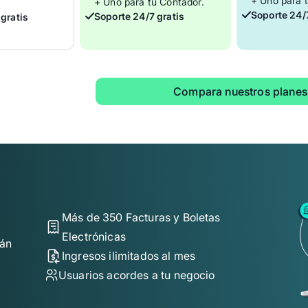
+ Uno para 
+ Uno para tu Contador.
Soporte 24/7
Soporte 24/7 gratis
gratis
Compara nuestros planes
Recome
S/
49.00
Mensual
PYME
S/
59.00
Mensual
PRO
Más de 350 Facturas y Boletas
Solo facturación
Solo facturació
Electrónicas
tán
 gratis
Prueba gratis
Prueb
Ingresos ilimitados al mes
Usuarios acordes a tu negocio