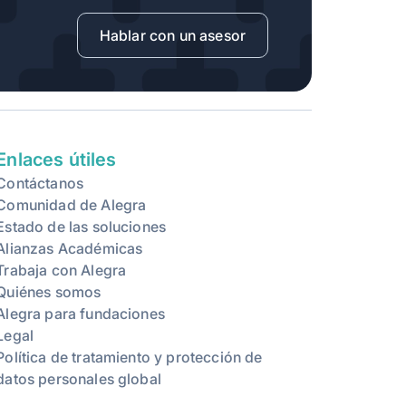
Hablar con un asesor
Enlaces útiles
Contáctanos
Comunidad de Alegra
Estado de las soluciones
Alianzas Académicas
-
Trabaja con Alegra
Quiénes somos
Alegra para fundaciones
Legal
Política de tratamiento y protección de
datos personales global