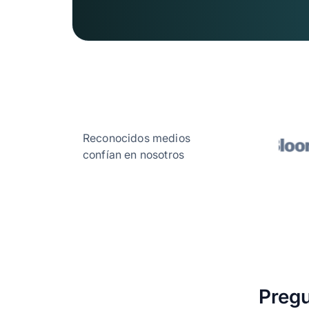
Administrador
Contador
Asistente
Vendedor
Reconocidos medios
confían en nosotros
Funciones Comerciales
Facturas
2
Pregu
Archivos
2