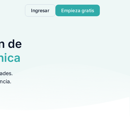
Ingresar
Empieza gratis
n de
nica
dades.
ncia.