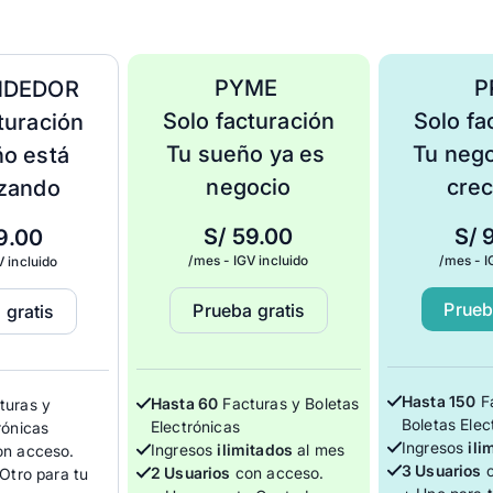
PYME 
P
DEDOR 
Solo facturación
Solo fa
turación
Tu sueño ya es 
Tu nego
o está 
negocio
cre
zando
S/
59.00
S/
9.00
/mes - IGV incluido
/mes - I
V incluido
Prueb
Prueba gratis
 gratis
Hasta 150
Fa
Hasta 60
Facturas y Boletas
turas y
Boletas Elec
Electrónicas
rónicas
Ingresos
ili
Ingresos
ilimitados
al mes
n acceso.
3 Usuarios
c
2 Usuarios
con acceso.
 Otro para tu