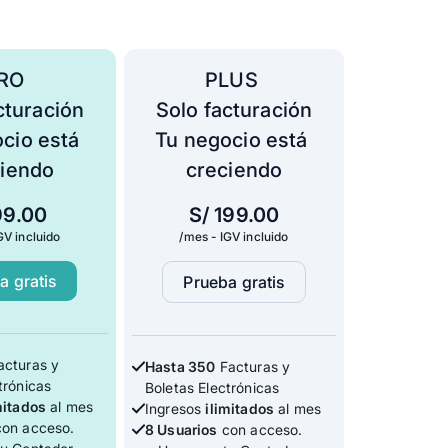
RO 
PLUS 
cturación
Solo facturación
cio está 
Tu negocio está 
ciendo
creciendo
99.00
S/
199.00
GV incluido
/mes - IGV incluido
a gratis
Prueba gratis
cturas y
Hasta 350
Facturas y
trónicas
Boletas Electrónicas
mitados
al mes
Ingresos
ilimitados
al mes
on acceso.
8 Usuarios
con acceso.